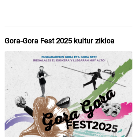
duten 130 gazteei harrera egin die
Iruñean
Gora-Gora Fest 2025 kultur zikloa