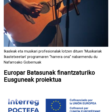
Ikasleak eta musikari profesionalak lotzen dituen ‘Musikariak
Ikastetxeetan’ programaren “harrera ona” nabarmendu du
Nafarroako Gobernuak
Europar Batasunak finantzaturiko
Eusguneak proiektua