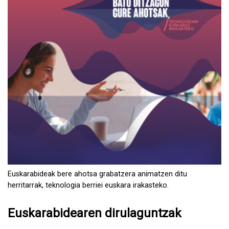
Euskarabideak bere ahotsa grabatzera animatzen ditu
herritarrak, teknologia berriei euskara irakasteko.
Euskarabidearen dirulaguntzak