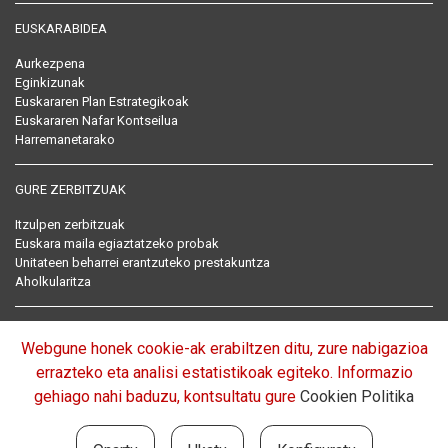
EUSKARABIDEA
Aurkezpena
Eginkizunak
Euskararen Plan Estrategikoak
Euskararen Nafar Kontseilua
Harremanetarako
GURE ZERBITZUAK
Itzulpen zerbitzuak
Euskara maila egiaztatzeko probak
Unitateen beharrei erantzuteko prestakuntza
Aholkularitza
EUSKARARI BURUZKO ARAU BILDUMA
Webgune honek cookie-ak erabiltzen ditu, zure nabigazioa
Arautegia
errazteko eta analisi estatistikoak egiteko. Informazio
gehiago nahi baduzu, kontsultatu gure
Cookien Politika
EUROPAN BARNA: