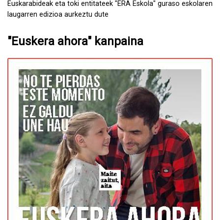
Euskarabideak eta toki entitateek "ERA Eskola" guraso eskolaren
laugarren edizioa aurkeztu dute
"Euskera ahora" kanpaina