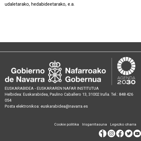
udaletarako, hedabideetarako, e.a.
EUSKARABIDEA - EUSKARAREN NAFAR INSTITUTUA
Helbidea:
Euskarabidea, Paulino Caballero 13, 31002 Iruña
. Tel.:
848 426
054
Posta
elektronikoa
:
euskarabidea@navarra.es
Cookie politika
Irisgarritasuna
Legezko oharra