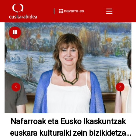
Menu
Ollo lehendakariordeak
EuskarAbentura 2026 parte hartzen