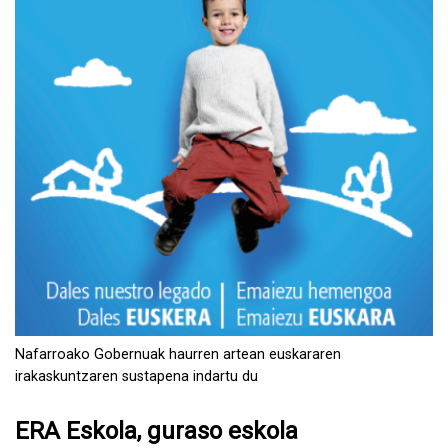
Nafarroako Gobernuak haurren artean euskararen
irakaskuntzaren sustapena indartu du
ERA Eskola, guraso eskola