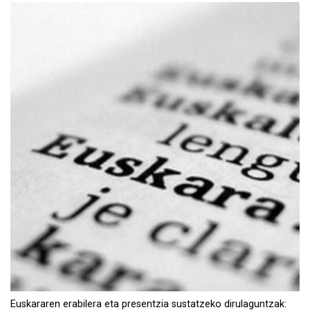
Euskararen erabilera eta presentzia sustatzeko dirulaguntzak: