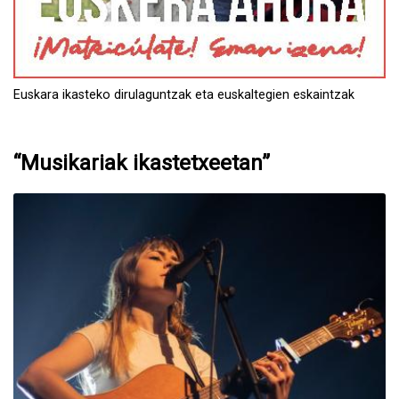
Euskara ikasteko dirulaguntzak eta euskaltegien eskaintzak
“Musikariak ikastetxeetan”