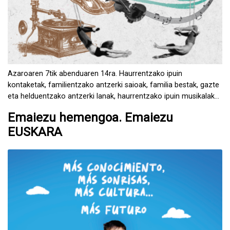
Azaroaren 7tik abenduaren 14ra. Haurrentzako ipuin
kontaketak, familientzako antzerki saioak, familia bestak, gazte
eta helduentzako antzerki lanak, haurrentzako ipuin musikalak
eta familientzako magia ikuskizunak.
Emaiezu hemengoa. Emaiezu
EUSKARA