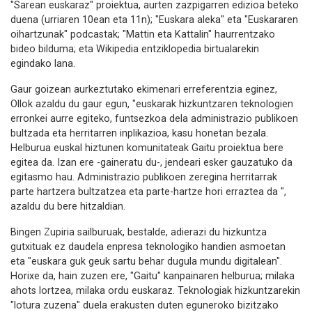
"Sarean euskaraz" proiektua, aurten zazpigarren edizioa beteko
duena (urriaren 10ean eta 11n); "Euskara aleka" eta "Euskararen
oihartzunak" podcastak; "Mattin eta Kattalin" haurrentzako
bideo bilduma; eta Wikipedia entziklopedia birtualarekin
egindako lana.
Gaur goizean aurkeztutako ekimenari erreferentzia eginez,
Ollok azaldu du gaur egun, "euskarak hizkuntzaren teknologien
erronkei aurre egiteko, funtsezkoa dela administrazio publikoen
bultzada eta herritarren inplikazioa, kasu honetan bezala.
Helburua euskal hiztunen komunitateak Gaitu proiektua bere
egitea da. Izan ere -gaineratu du-, jendeari esker gauzatuko da
egitasmo hau. Administrazio publikoen zeregina herritarrak
parte hartzera bultzatzea eta parte-hartze hori erraztea da ",
azaldu du bere hitzaldian.
Bingen Zupiria sailburuak, bestalde, adierazi du hizkuntza
gutxituak ez daudela enpresa teknologiko handien asmoetan
eta "euskara guk geuk sartu behar dugula mundu digitalean".
Horixe da, hain zuzen ere, "Gaitu" kanpainaren helburua; milaka
ahots lortzea, milaka ordu euskaraz. Teknologiak hizkuntzarekin
"lotura zuzena" duela erakusten duten eguneroko bizitzako