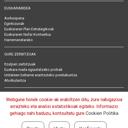
EUSKARABIDEA
Aurkezpena
Eginkizunak
Euskararen Plan Estrategikoak
Euskararen Nafar Kontseilua
Harremanetarako
GURE ZERBITZUAK
Itzulpen zerbitzuak
Euskara maila egiaztatzeko probak
Unitateen beharrei erantzuteko prestakuntza
Aholkularitza
EUSKARARI BURUZKO ARAU BILDUMA
Webgune honek cookie-ak erabiltzen ditu, zure nabigazioa
Arautegia
errazteko eta analisi estatistikoak egiteko. Informazio
gehiago nahi baduzu, kontsultatu gure
Cookien Politika
EUROPAN BARNA: