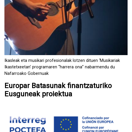
Ikasleak eta musikari profesionalak lotzen dituen ‘Musikariak
Ikastetxeetan’ programaren “harrera ona” nabarmendu du
Nafarroako Gobernuak
Europar Batasunak finantzaturiko
Eusguneak proiektua