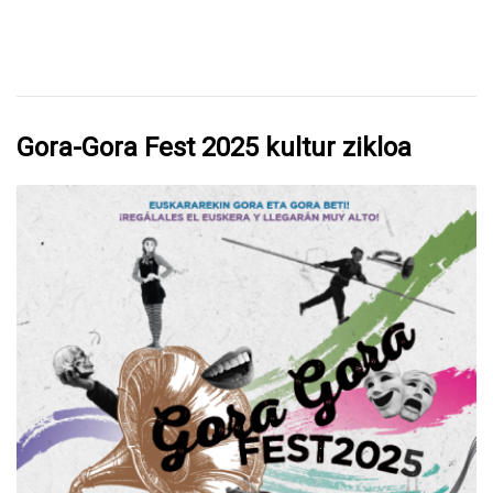
duten 130 gazteei harrera egin die
Iruñean
Gora-Gora Fest 2025 kultur zikloa