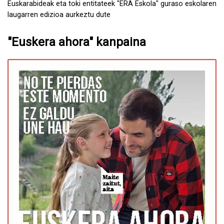
Euskarabideak eta toki entitateek "ERA Eskola" guraso eskolaren
laugarren edizioa aurkeztu dute
"Euskera ahora" kanpaina