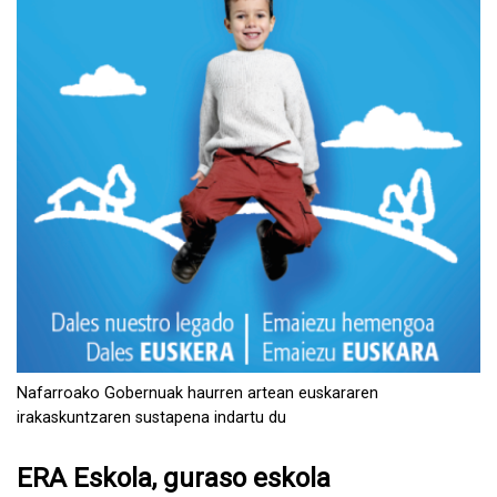
Nafarroako Gobernuak haurren artean euskararen
irakaskuntzaren sustapena indartu du
ERA Eskola, guraso eskola