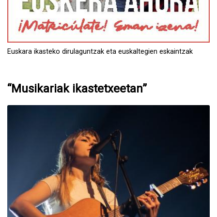
Euskara ikasteko dirulaguntzak eta euskaltegien eskaintzak
“Musikariak ikastetxeetan”