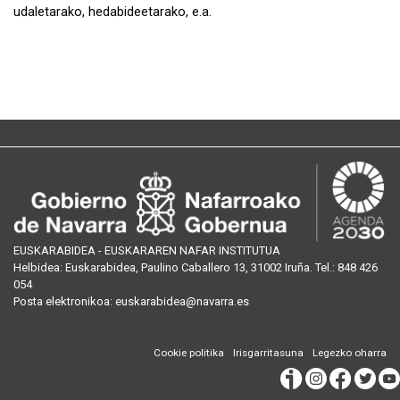
udaletarako, hedabideetarako, e.a.
EUSKARABIDEA - EUSKARAREN NAFAR INSTITUTUA
Helbidea:
Euskarabidea, Paulino Caballero 13, 31002 Iruña
. Tel.:
848 426
054
Posta
elektronikoa
:
euskarabidea@navarra.es
Cookie politika
Irisgarritasuna
Legezko oharra