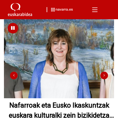
Menu
Ollo lehendakariordeak
EuskarAbentura 2026 parte hartzen