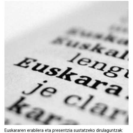
Euskararen erabilera eta presentzia sustatzeko dirulaguntzak: