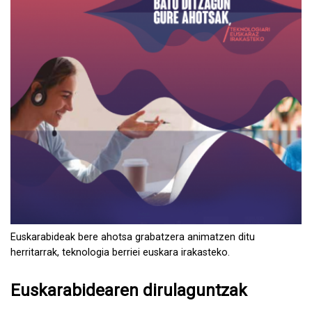
Euskarabideak bere ahotsa grabatzera animatzen ditu
herritarrak, teknologia berriei euskara irakasteko.
Euskarabidearen dirulaguntzak