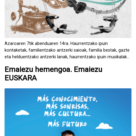
Azaroaren 7tik abenduaren 14ra. Haurrentzako ipuin
kontaketak, familientzako antzerki saioak, familia bestak, gazte
eta helduentzako antzerki lanak, haurrentzako ipuin musikalak
eta familientzako magia ikuskizunak.
Emaiezu hemengoa. Emaiezu
EUSKARA