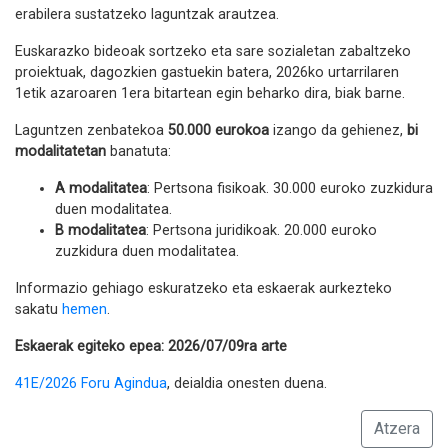
erabilera sustatzeko laguntzak arautzea.
Euskarazko bideoak sortzeko eta sare sozialetan zabaltzeko
proiektuak, dagozkien gastuekin batera, 2026ko urtarrilaren
1etik azaroaren 1era bitartean egin beharko dira, biak barne.
Laguntzen zenbatekoa
50.000 eurokoa
izango da gehienez,
bi
modalitatetan
banatuta:
A modalitatea
: Pertsona fisikoak. 30.000 euroko zuzkidura
duen modalitatea.
B modalitatea
: Pertsona juridikoak. 20.000 euroko
zuzkidura duen modalitatea.
Informazio gehiago eskuratzeko eta eskaerak aurkezteko
sakatu
hemen
.
Eskaerak egiteko epea: 2026/07/09ra arte
41E/2026 Foru Agindua
, deialdia onesten duena.
Atzera