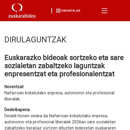
Menu
DIRULAGUNTZAK
Euskarazko bideoak sortzeko eta sare
sozialetan zabaltzeko laguntzak
enpresentzat eta profesionalentzat
Norentzat
Nafarroan kokatutako enpresa, autonomo eta profesional
liberalak.
Deskribapena
Deialdi honen xedea da Nafarroan kokatutako enpresa,
autonomo eta profesional liberalek 2026an sare sozialetan
zabaltzeko berariaz sortzen dituzten bideoetan euskararen