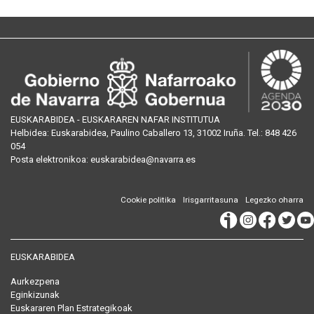
EUSKARABIDEA - EUSKARAREN NAFAR INSTITUTUA
Helbidea:
Euskarabidea, Paulino Caballero 13, 31002 Iruña
. Tel.:
848 426
054
Posta
elektronikoa
:
euskarabidea@navarra.es
Cookie politika
Irisgarritasuna
Legezko oharra
EUSKARABIDEA
Aurkezpena
Eginkizunak
Euskararen Plan Estrategikoak