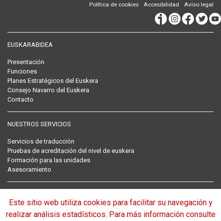
Política de cookies
Accesibilidad
Aviso legal
EUSKARABIDEA
Presentación
Funciones
Planes Estratégicos del Euskera
Consejo Navarro del Euskera
Contacto
NUESTROS SERVICIOS
Servicios de traducción
Pruebas de acreditación del nivel de euskera
Formación para las unidades
Asesoramiento
RECOPILACIÓN NORMATIVA DEL EUSKERA
Este sitio web utiliza cookies para facilitar su navegación y
Normativa
realizar análisis estadísticos. Para más información consulte