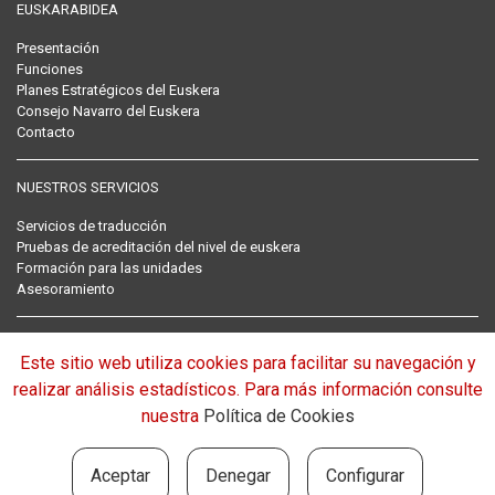
EUSKARABIDEA
Presentación
Funciones
Planes Estratégicos del Euskera
Consejo Navarro del Euskera
Contacto
NUESTROS SERVICIOS
Servicios de traducción
Pruebas de acreditación del nivel de euskera
Formación para las unidades
Asesoramiento
RECOPILACIÓN NORMATIVA DEL EUSKERA
Este sitio web utiliza cookies para facilitar su navegación y
Normativa
realizar análisis estadísticos. Para más información consulte
nuestra
Política de Cookies
EUROPAN BARNA:
Aceptar
Denegar
Configurar
Carta Europea de las lenguas regionales y minoritarias