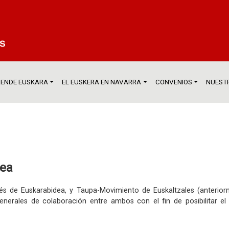
ENDE EUSKARA
EL EUSKERA EN NAVARRA
CONVENIOS
NUESTR
dea
avés de Euskarabidea, y Taupa-Movimiento de Euskaltzales (anteri
enerales de colaboración entre ambos con el fin de posibilitar e