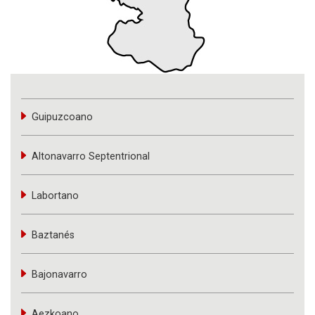
Guipuzcoano
Altonavarro Septentrional
Labortano
Baztanés
Bajonavarro
Aezkoano