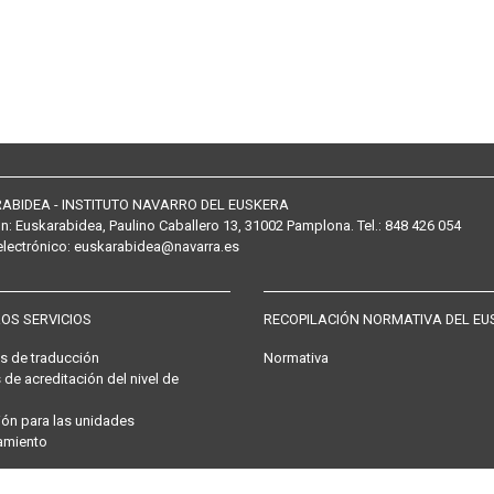
ABIDEA - INSTITUTO NAVARRO DEL EUSKERA
ón:
Euskarabidea, Paulino Caballero 13, 31002 Pamplona
. Tel.:
848 426 054
electrónico
:
euskarabidea@navarra.es
OS SERVICIOS
RECOPILACIÓN NORMATIVA DEL EU
os de traducción
Normativa
 de acreditación del nivel de
ón para las unidades
amiento