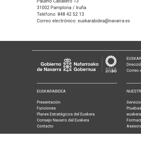
Paulino Caballero 13
31002 Pamplona / Iruña
Teléfono: 848 42 52 13
Correo electrónico: euskarabidea@navarra.es
EUSKAR
Direcci
Correo
EUSKARABIDEA
NUESTR
Presentación
Servici
Funciones
Pruebas
Planes Estratégicos del Euskera
euskera
Consejo Navarro del Euskera
Formaci
Contacto
Asesor