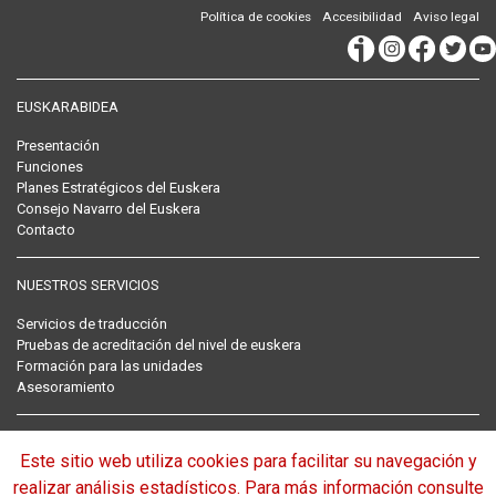
Política de cookies
Accesibilidad
Aviso legal
EUSKARABIDEA
Presentación
Funciones
Planes Estratégicos del Euskera
Consejo Navarro del Euskera
Contacto
NUESTROS SERVICIOS
Servicios de traducción
Pruebas de acreditación del nivel de euskera
Formación para las unidades
Asesoramiento
RECOPILACIÓN NORMATIVA DEL EUSKERA
Este sitio web utiliza cookies para facilitar su navegación y
Normativa
realizar análisis estadísticos. Para más información consulte