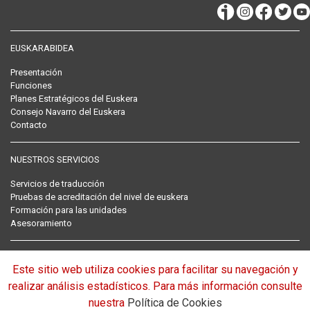
EUSKARABIDEA
Presentación
Funciones
Planes Estratégicos del Euskera
Consejo Navarro del Euskera
Contacto
NUESTROS SERVICIOS
Servicios de traducción
Pruebas de acreditación del nivel de euskera
Formación para las unidades
Asesoramiento
RECOPILACIÓN NORMATIVA DEL EUSKERA
Este sitio web utiliza cookies para facilitar su navegación y
Normativa
realizar análisis estadísticos. Para más información consulte
nuestra
Política de Cookies