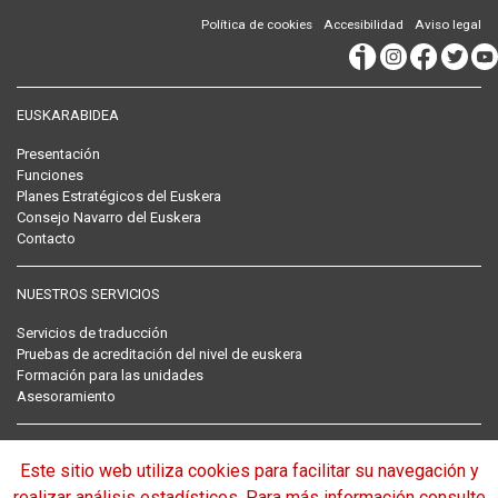
Política de cookies
Accesibilidad
Aviso legal
EUSKARABIDEA
Presentación
Funciones
Planes Estratégicos del Euskera
Consejo Navarro del Euskera
Contacto
NUESTROS SERVICIOS
Servicios de traducción
Pruebas de acreditación del nivel de euskera
Formación para las unidades
Asesoramiento
RECOPILACIÓN NORMATIVA DEL EUSKERA
Este sitio web utiliza cookies para facilitar su navegación y
Normativa
realizar análisis estadísticos. Para más información consulte