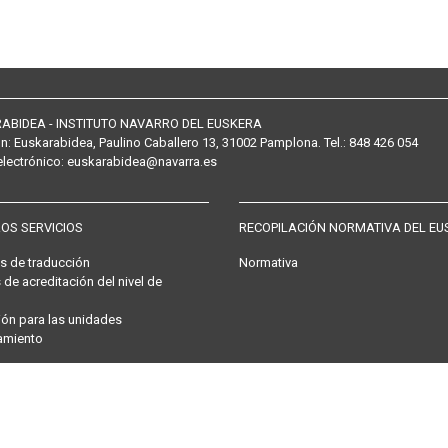
ABIDEA - INSTITUTO NAVARRO DEL EUSKERA
ón:
Euskarabidea, Paulino Caballero 13, 31002 Pamplona
. Tel.:
848 426 054
electrónico
:
euskarabidea@navarra.es
OS SERVICIOS
RECOPILACIÓN NORMATIVA DEL EU
os de traducción
Normativa
 de acreditación del nivel de
ón para las unidades
amiento