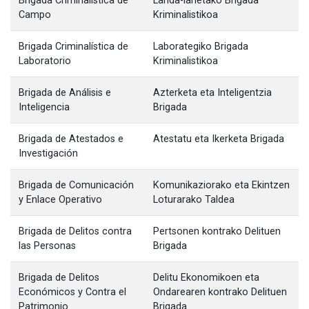
Brigada Criminalística de
Landa-lanetako Brigada
Campo
Kriminalistikoa
Brigada Criminalística de
Laborategiko Brigada
Laboratorio
Kriminalistikoa
Brigada de Análisis e
Azterketa eta Inteligentzia
Inteligencia
Brigada
Brigada de Atestados e
Atestatu eta Ikerketa Brigada
Investigación
Brigada de Comunicación
Komunikaziorako eta Ekintzen
y Enlace Operativo
Loturarako Taldea
Brigada de Delitos contra
Pertsonen kontrako Delituen
las Personas
Brigada
Brigada de Delitos
Delitu Ekonomikoen eta
Económicos y Contra el
Ondarearen kontrako Delituen
Patrimonio
Brigada