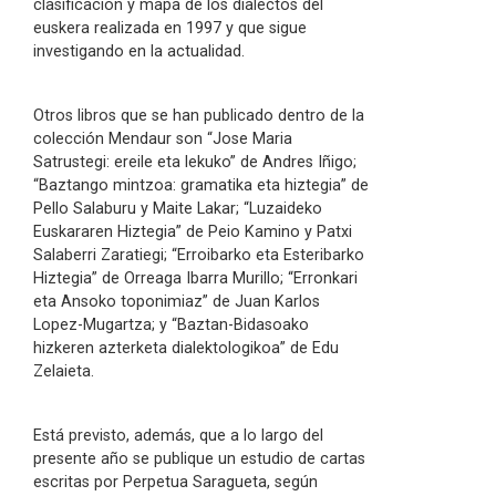
clasificación y mapa de los dialectos del
euskera realizada en 1997 y que sigue
investigando en la actualidad.
Otros libros que se han publicado dentro de la
colección Mendaur son “Jose Maria
Satrustegi: ereile eta lekuko” de Andres Iñigo;
“Baztango mintzoa: gramatika eta hiztegia” de
Pello Salaburu y Maite Lakar; “Luzaideko
Euskararen Hiztegia” de Peio Kamino y Patxi
Salaberri Zaratiegi; “Erroibarko eta Esteribarko
Hiztegia” de Orreaga Ibarra Murillo; “Erronkari
eta Ansoko toponimiaz” de Juan Karlos
Lopez-Mugartza; y “Baztan-Bidasoako
hizkeren azterketa dialektologikoa” de Edu
Zelaieta.
Está previsto, además, que a lo largo del
presente año se publique un estudio de cartas
escritas por Perpetua Saragueta, según