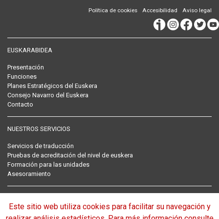
Política de cookies
Accesibilidad
Aviso legal
EUSKARABIDEA
Presentación
Funciones
Planes Estratégicos del Euskera
Consejo Navarro del Euskera
Contacto
NUESTROS SERVICIOS
Servicios de traducción
Pruebas de acreditación del nivel de euskera
Formación para las unidades
Asesoramiento
RECOPILACIÓN NORMATIVA DEL EUSKERA
Este sitio web utiliza cookies para facilitar su navegación y
Normativa
realizar análisis estadísticos. Para más información consulte