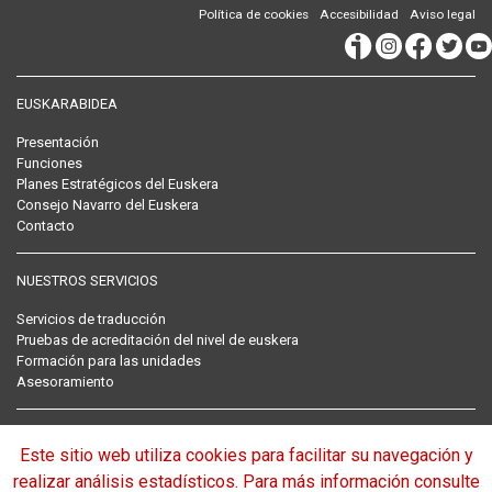
Política de cookies
Accesibilidad
Aviso legal
EUSKARABIDEA
Presentación
Funciones
Planes Estratégicos del Euskera
Consejo Navarro del Euskera
Contacto
NUESTROS SERVICIOS
Servicios de traducción
Pruebas de acreditación del nivel de euskera
Formación para las unidades
Asesoramiento
RECOPILACIÓN NORMATIVA DEL EUSKERA
Este sitio web utiliza cookies para facilitar su navegación y
Normativa
realizar análisis estadísticos. Para más información consulte