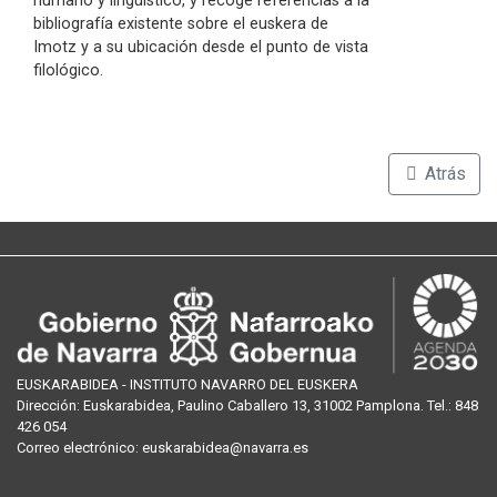
humano y lingüístico, y recoge referencias a la
bibliografía existente sobre el euskera de
Imotz y a su ubicación desde el punto de vista
filológico.
Atrás
EUSKARABIDEA - INSTITUTO NAVARRO DEL EUSKERA
Dirección:
Euskarabidea, Paulino Caballero 13, 31002 Pamplona
. Tel.:
848
426 054
Correo
electrónico
:
euskarabidea@navarra.es